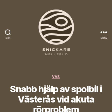
Sök
Meny
Snickare
Mellerud
Kategorier
VVS
Snabb hjälp av spolbil i
Västerås vid akuta
rörproblem