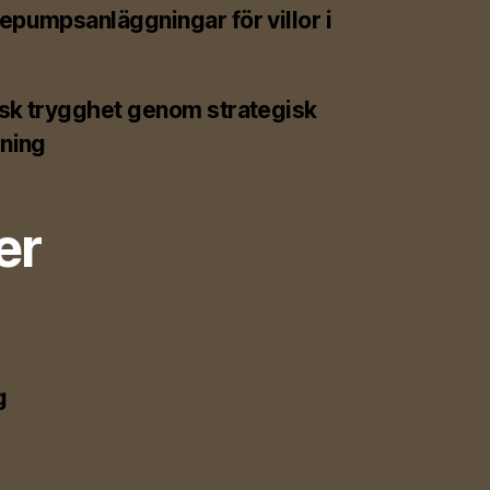
pumpsanläggningar för villor i
sk trygghet genom strategisk
lning
er
g