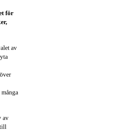
t för
er,
valet av
 yta
 över
r många
v av
ill