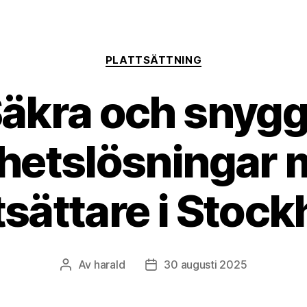
Kategorier
PLATTSÄTTNING
äkra och snyg
hetslösningar
tsättare i Stoc
Av
harald
30 augusti 2025
Inläggsförfattare
Inläggsdatum