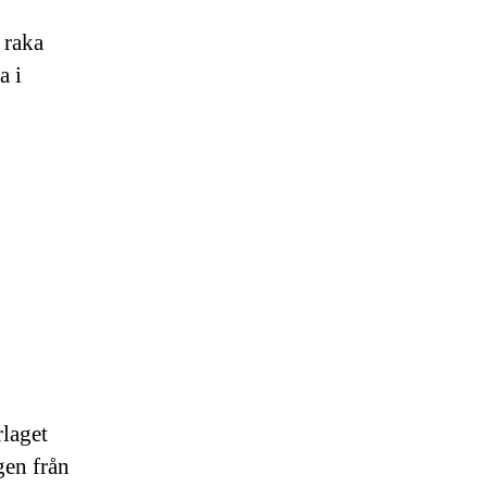
 raka
a i
rlaget
gen från