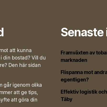
d
Senaste 
t mot att kunna
Framväxten av tobak
 din bostad? Vill du
marknaden
are? Den här sidan
Flispanna mot andra
egentligen?
m går igenom olika
Effektiv logistik oc
mmer att ge tips,
Täby
yfte att göra din