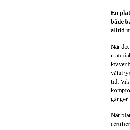
En plat
både b
alltid
När det 
materia
kräver 
våtutry
tid. Vi
komprom
gånger 
När pla
certifie