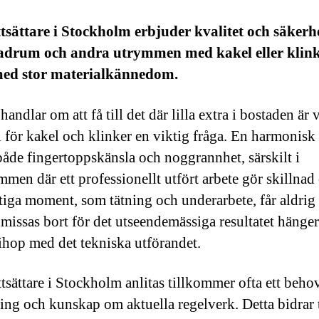
tsättare i Stockholm erbjuder kvalitet och säkerhe
adrum och andra utrymmen med kakel eller klink
 med stor materialkännedom.
handlar om att få till det där lilla extra i bostaden är 
l för kakel och klinker en viktig fråga. En harmonisk
både fingertoppskänsla och noggrannhet, särskilt i
mmen där ett professionellt utfört arbete gör skillnad
ktiga moment, som tätning och underarbete, får aldrig
issas bort för det utseendemässiga resultatet hänge
ihop med det tekniska utförandet.
ttsättare i Stockholm anlitas tillkommer ofta ett beho
ring och kunskap om aktuella regelverk. Detta bidrar t