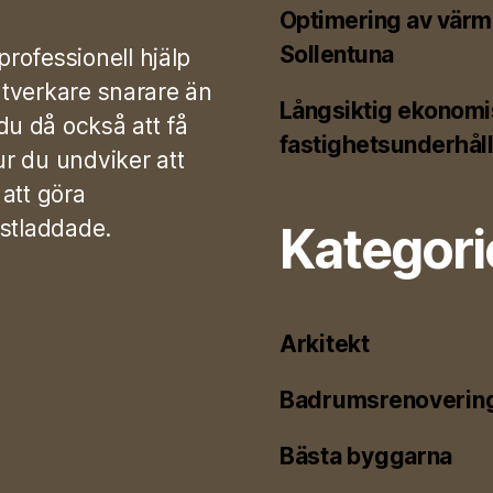
Optimering av värme
Sollentuna
rofessionell hjälp
antverkare snarare än
Långsiktig ekonomi
u då också att få
fastighetsunderhål
ur du undviker att
 att göra
estladdade.
Kategori
Arkitekt
Badrumsrenoverin
Bästa byggarna