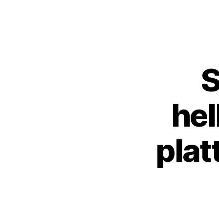
S
hel
plat