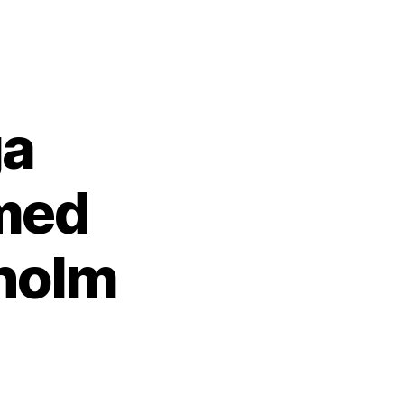
ga
 med
kholm