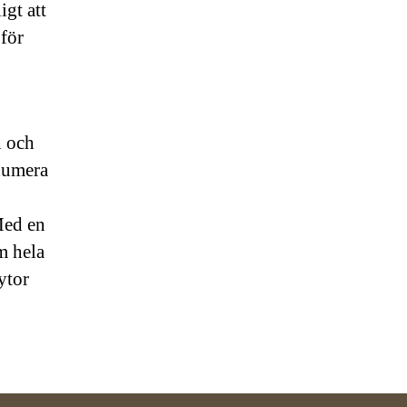
igt att
 för
n och
numera
Med en
m hela
 ytor