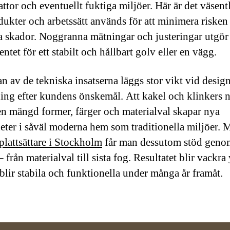
ttor och eventuellt fuktiga miljöer. Här är det väsentl
odukter och arbetssätt används för att minimera risken
a skador. Noggranna mätningar och justeringar utgör
tet för ett stabilt och hållbart golv eller en vägg.
an av de tekniska insatserna läggs stor vikt vid desig
ing efter kundens önskemål. Att kakel och klinkers 
 en mängd former, färger och materialval skapar nya
eter i såväl moderna hem som traditionella miljöer. 
plattsättare i Stockholm
får man dessutom stöd geno
– från materialval till sista fog. Resultatet blir vackra
blir stabila och funktionella under många år framåt.