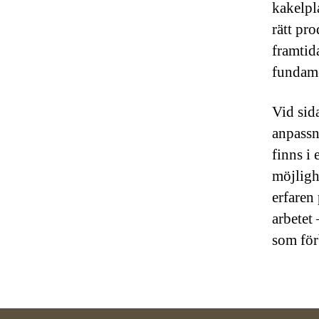
kakelpla
rätt pr
framtid
fundamen
Vid sid
anpassn
finns i
möjligh
erfaren
arbetet 
som för