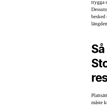
trygga 
Dessuto
besked 
längden
Så 
St
res
Plattsä
måste ko