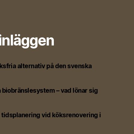
inläggen
sfria alternativ på den svenska
 biobränslesystem – vad lönar sig
h tidsplanering vid köksrenovering i