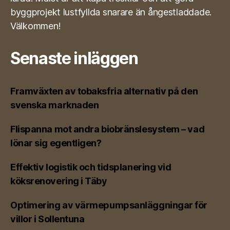
byggprojekt lustfyllda snarare än ångestladdade.
Välkommen!
Senaste inläggen
Framväxten av tobaksfria alternativ på den
svenska marknaden
Flispanna mot andra biobränslesystem – vad
lönar sig egentligen?
Effektiv logistik och tidsplanering vid
köksrenovering i Täby
Optimering av värmepumpsanläggningar för
villor i Sollentuna